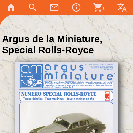
home
search
mail_outline
info_outline
shopping_cart
translate
0
Argus de la Miniature,
Special Rolls-Royce