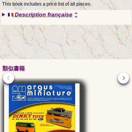
This book includes a price list of all pieces.
Description française
unfold_more
類似書籍