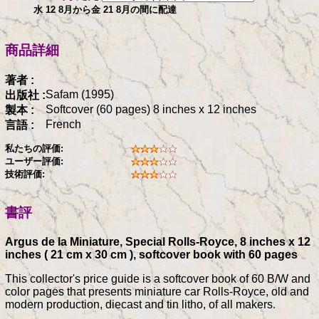
水 12 8月から金 21 8月の間に配達
商品詳細
著者 :
Safam (1995)
出版社 :
Softcover (60 pages) 8 inches x 12 inches
製本 :
French
言語 :
私たちの評価:
ユーザー評価:
技術評価:
書評
Argus de la Miniature, Special Rolls-Royce, 8 inches x 12
inches ( 21 cm x 30 cm ), softcover book with 60 pages
This collector's price guide is a softcover book of 60 B/W and
color pages that presents miniature car Rolls-Royce, old and
modern production, diecast and tin litho, of all makers.