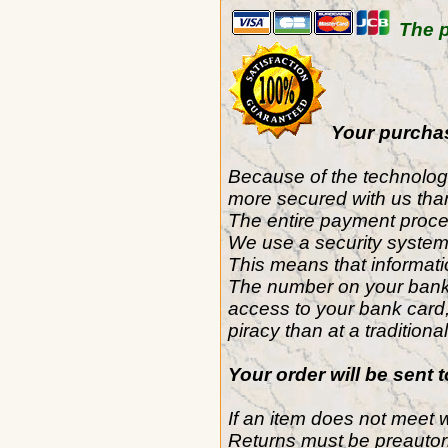
The p
Your purchas
Because of the technolog
more secured with us tha
The entire payment proce
We use a security system
This means that informatio
The number on your bank ca
access to your bank card, 
piracy than at a traditional
Your order will be sent 
If an item does not meet w
Returns must be preautor