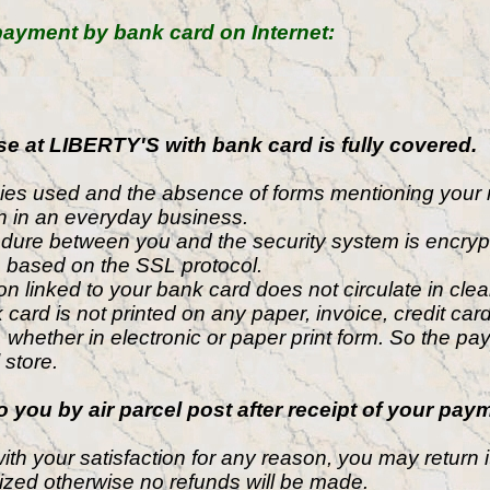
ayment by bank card on Internet:
e at LIBERTY'S with bank card is fully covered.
ies used and the absence of forms mentioning your n
n in an everyday business.
dure between you and the security system is encryp
 based on the SSL protocol.
n linked to your bank card does not circulate in clear
rd is not printed on any paper, invoice, credit card 
whether in electronic or paper print form. So the pay
 store.
to you by air parcel post after receipt of your pay
ith your satisfaction for any reason, you may return it
ized otherwise no refunds will be made.