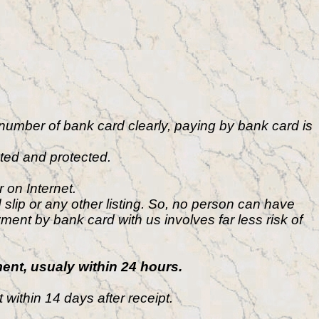
umber of bank card clearly, paying by bank card is
ted and protected.
 on Internet.
slip or any other listing. So, no person can have
ment by bank card with us involves far less risk of
ment, usualy within 24 hours.
 within 14 days after receipt.