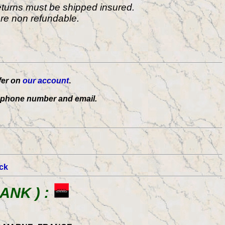
returns must be shipped insured.
are non refundable.
fer on
our account
.
ur phone number and email.
ck
ANK ) :