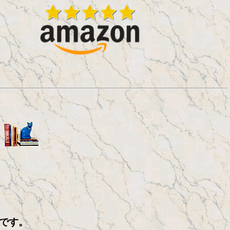
：
全です。