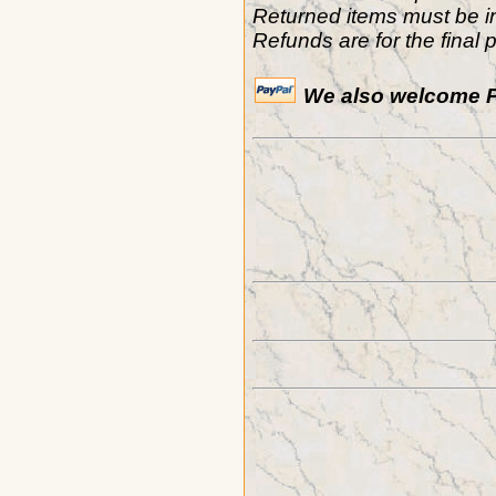
Returned items must be in
Refunds are for the final 
We also welcome P