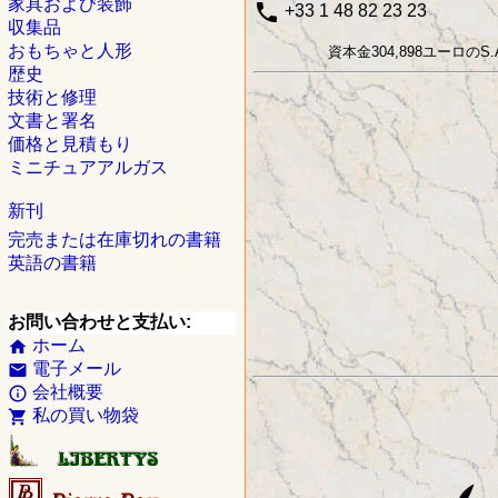
家具および装飾
phone
+33 1 48 82 23 23
収集品
おもちゃと人形
資本金304,898ユーロのS.A
歴史
技術と修理
文書と署名
価格と見積もり
ミニチュアアルガス
新刊
完売または在庫切れの書籍
英語の書籍
お問い合わせと支払い:
ホーム
home
電子メール
email
会社概要
info_outline
私の買い物袋
shopping_cart