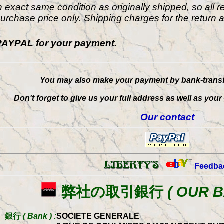
 exact same condition as originally shipped, so all 
purchase price only. Shipping charges for the return 
AYPAL for your payment.
You may also make your payment by bank-trans
Don't forget to give us your full address as well as yo
Our contact
Feedba
弊社の取引銀行
( OUR B
銀行
( Bank ) :
SOCIETE GENERALE