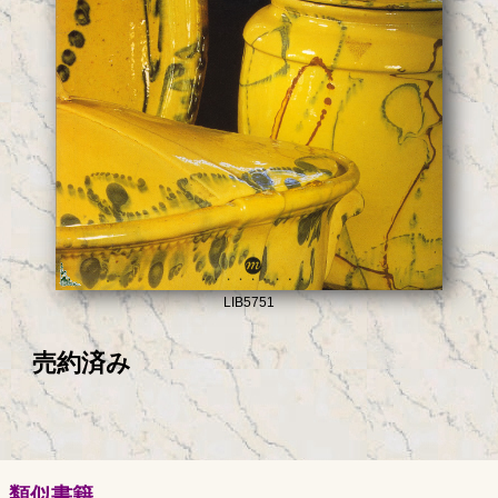
LIB5751
売約済み
類似書籍