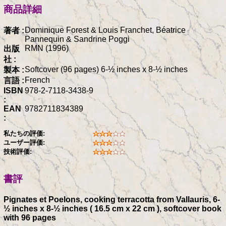
商品詳細
Dominique Forest & Louis Franchet, Béatrice
著者 :
Pannequin & Sandrine Poggi
RMN (1996)
出版
社 :
Softcover (96 pages) 6-½ inches x 8-½ inches
製本 :
French
言語 :
ISBN
978-2-7118-3438-9
:
EAN
9782711834389
:
私たちの評価:
ユーザー評価:
技術評価:
書評
Pignates et Poelons, cooking terracotta from Vallauris, 6-
½ inches x 8-½ inches ( 16.5 cm x 22 cm ), softcover book
with 96 pages