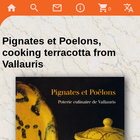
home
search
mail_outline
info_outline
shopping_cart
translate
0
Pignates et Poelons,
cooking terracotta from
Vallauris